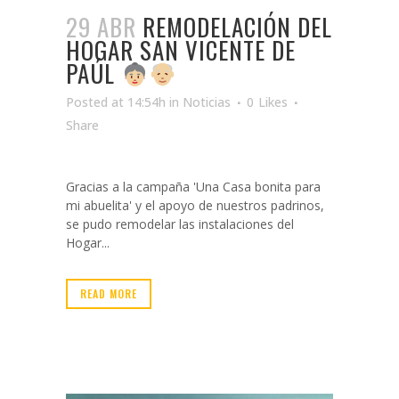
29 ABR
REMODELACIÓN DEL
HOGAR SAN VICENTE DE
PAÚL
Posted at 14:54h
in
Noticias
0
Likes
Share
Gracias a la campaña 'Una Casa bonita para
mi abuelita' y el apoyo de nuestros padrinos,
se pudo remodelar las instalaciones del
Hogar...
READ MORE