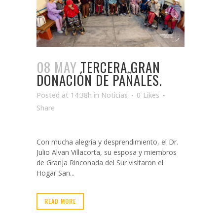
08 MAY
TERCERA GRAN
DONACIÓN DE PAÑALES.
Posted at 14:38h
in
Noticias
0
Likes
Share
Con mucha alegría y desprendimiento, el Dr.
Julio Alvan Villacorta, su esposa y miembros
de Granja Rinconada del Sur visitaron el
Hogar San...
READ MORE