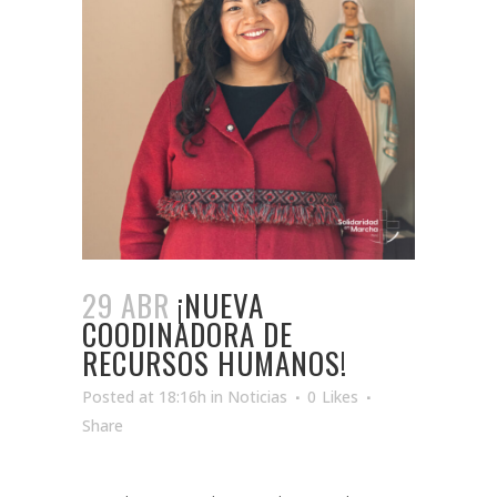
29 ABR
¡NUEVA
COODINADORA DE
RECURSOS HUMANOS!
Posted at 18:16h
in
Noticias
0
Likes
Share