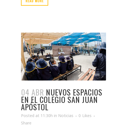
READ MORE
04 ABR
NUEVOS ESPACIOS
EN EL COLEGIO SAN JUAN
APÓSTOL
Posted at 11:30h
in
Noticias
0
Likes
Share