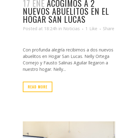
17 ENE
ACOGIMOS A 2
NUEVOS ABUELITOS EN EL
HOGAR SAN LUCAS
Posted at 18:24h
in
Noticias
1
Like
Share
Con profunda alegría recibimos a dos nuevos
abuelitos en Hogar San Lucas. Nelly Ortega
Cornejo y Fausto Salinas Aguilar llegaron a
nuestro hogar. Nelly...
READ MORE