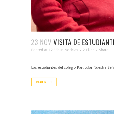
23 NOV
VISITA DE ESTUDIANT
Posted at 12:33h
in
Noticias
2
Likes
Share
Las estudiantes del colegio Particular Nuestra Se
READ MORE