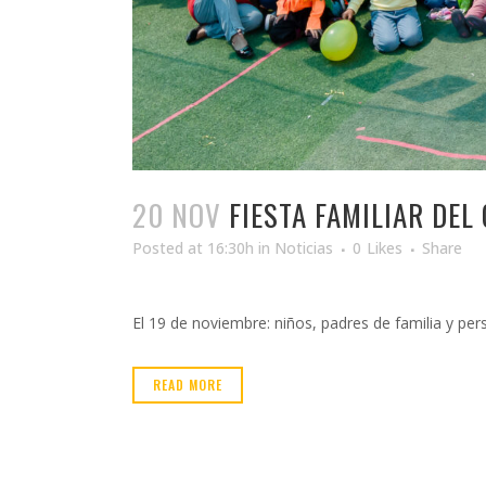
20 NOV
FIESTA FAMILIAR DE
Posted at 16:30h
in
Noticias
0
Likes
Share
El 19 de noviembre: niños, padres de familia y per
READ MORE