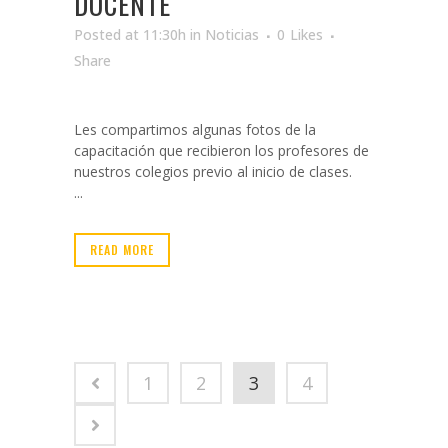
DOCENTE
Posted at 11:30h
in
Noticias
0
Likes
Share
Les compartimos algunas fotos de la
capacitación que recibieron los profesores de
nuestros colegios previo al inicio de clases.
...
READ MORE
1
2
3
4