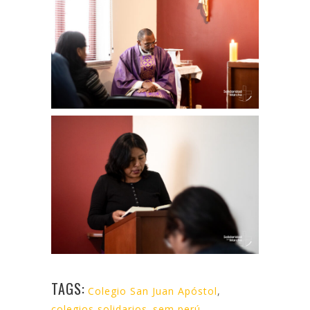
TAGS:
Colegio San Juan Apóstol
,
colegios solidarios
,
sem perú
,