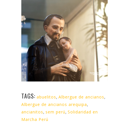
TAGS:
abuelitos
,
Albergue de ancianos
,
Albergue de ancianos arequipa
,
ancianitos
,
sem perú
,
Solidaridad en
Marcha Perú