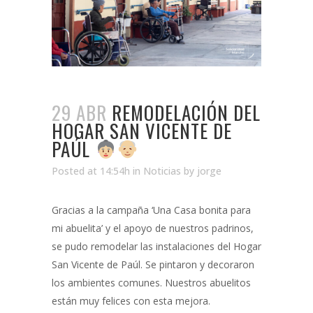
29 ABR
REMODELACIÓN DEL
HOGAR SAN VICENTE DE
PAÚL
Posted at 14:54h
in
Noticias
by
jorge
Gracias a la campaña ‘Una Casa bonita para
mi abuelita’ y el apoyo de nuestros padrinos,
se pudo remodelar las instalaciones del Hogar
San Vicente de Paúl. Se pintaron y decoraron
los ambientes comunes. Nuestros abuelitos
están muy felices con esta mejora.