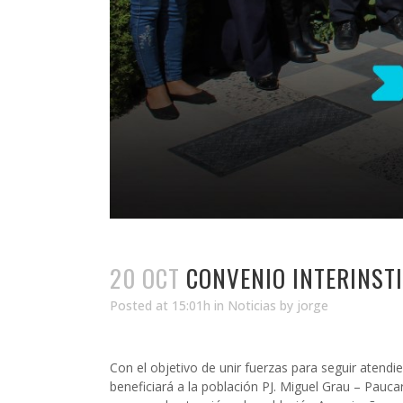
20 OCT
CONVENIO INTERINSTI
Posted at 15:01h
in
Noticias
by
jorge
Con el objetivo de unir fuerzas para seguir aten
beneficiará a la población PJ. Miguel Grau – Pauca