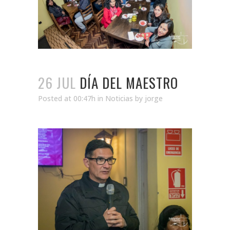
26 JUL
DÍA DEL MAESTRO
Posted at 00:47h
in
Noticias
by
jorge