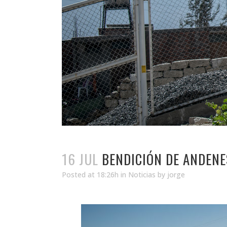
16 JUL
BENDICIÓN DE ANDENE
Posted at 18:26h
in
Noticias
by
jorge