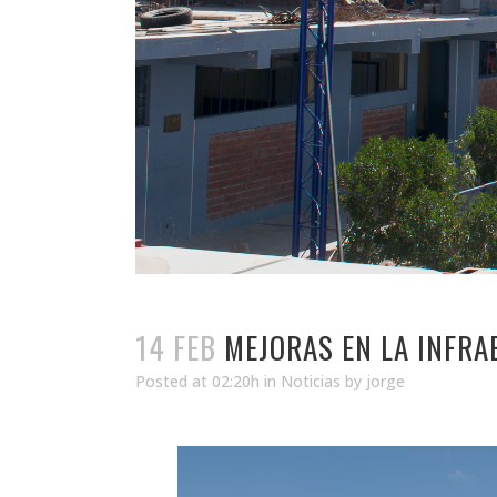
14 FEB
MEJORAS EN LA INFRA
Posted at 02:20h
in
Noticias
by
jorge