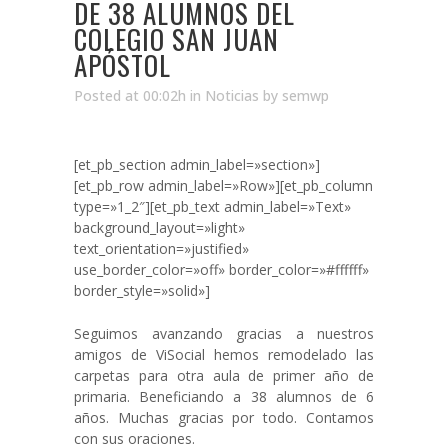
DE 38 ALUMNOS DEL
COLEGIO SAN JUAN
APÓSTOL
Posted at 00:02h
in
Noticias
by
semwp
[et_pb_section admin_label=»section»]
[et_pb_row admin_label=»Row»][et_pb_column
type=»1_2″][et_pb_text admin_label=»Text»
background_layout=»light»
text_orientation=»justified»
use_border_color=»off» border_color=»#ffffff»
border_style=»solid»]
Seguimos avanzando gracias a nuestros
amigos de ViSocial hemos remodelado las
carpetas para otra aula de primer año de
primaria. Beneficiando a 38 alumnos de 6
años. Muchas gracias por todo. Contamos
con sus oraciones.