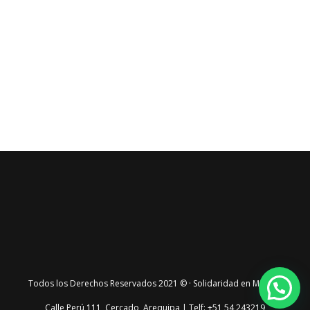
Todos los Derechos Reservados 2021 © · Solidaridad en Marcha
Calle Perú 111, Cercado, Arequipa | Telf: +51 54 243219