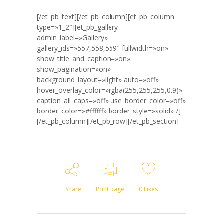
[/et_pb_text][/et_pb_column][et_pb_column
type=»1_2″][et_pb_gallery
admin_label=»Gallery»
gallery_ids=»557,558,559″ fullwidth=»on»
show_title_and_caption=»on»
show_pagination=»on»
background_layout=»light» auto=»off»
hover_overlay_color=»rgba(255,255,255,0.9)»
caption_all_caps=»off» use_border_color=»off»
border_color=»#ffffff» border_style=»solid» /]
[/et_pb_column][/et_pb_row][/et_pb_section]
Share
Print page
0
Likes