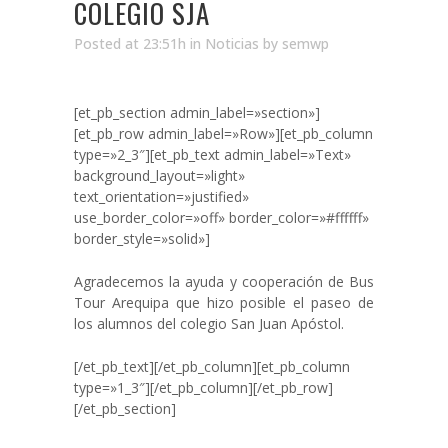
COLEGIO SJA
Posted at 23:51h
in
Noticias
by
semwp
[et_pb_section admin_label=»section»]
[et_pb_row admin_label=»Row»][et_pb_column
type=»2_3″][et_pb_text admin_label=»Text»
background_layout=»light»
text_orientation=»justified»
use_border_color=»off» border_color=»#ffffff»
border_style=»solid»]
Agradecemos la ayuda y cooperación de Bus
Tour Arequipa que hizo posible el paseo de
los alumnos del colegio San Juan Apóstol.
[/et_pb_text][/et_pb_column][et_pb_column
type=»1_3″][/et_pb_column][/et_pb_row]
[/et_pb_section]