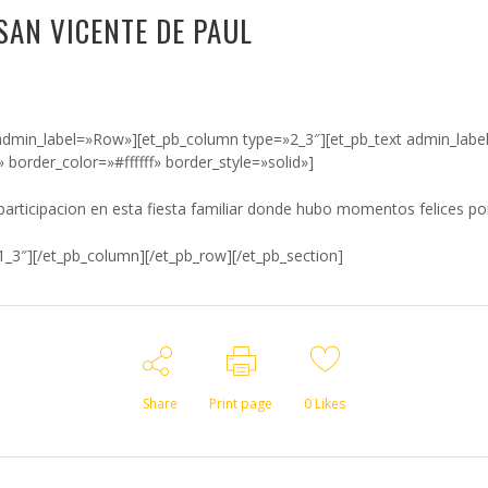
SAN VICENTE DE PAUL
 admin_label=»Row»][et_pb_column type=»2_3″][et_pb_text admin_labe
» border_color=»#ffffff» border_style=»solid»]
 participacion en esta fiesta familiar donde hubo momentos felices p
1_3″][/et_pb_column][/et_pb_row][/et_pb_section]
Share
Print page
0
Likes