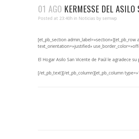
01 AGO
KERMESSE DEL ASILO 
Posted at 23:40h
in
Noticias
by
semwp
[et_pb_section admin_label=»section»][et_pb_row
text_orientation=»justified» use_border_color=»off
El Hogar Asilo San Vicente de Paúl le agradece su
[/et_pb_text][/et_pb_column][et_pb_column type=»