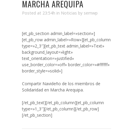
MARCHA AREQUIPA
Posted at 23:54h
in
Noticias
by
semwp
[et_pb_section admin_label=»section»]
[et_pb_row admin_label=»Row»][et_pb_column
type=»2_3″][et_pb_text admin_label=»Text»
background_layout=»light»
text_orientation=»justified»
use_border_color=»off» border_color=»#ffffff»
border_style=»solid»]
Compartir Navideño de los miembros de
Solidaridad en Marcha Arequipa.
[/et_pb_text][/et_pb_column][et_pb_column
type=»1_3″][/et_pb_column][/et_pb_row]
[/et_pb_section]